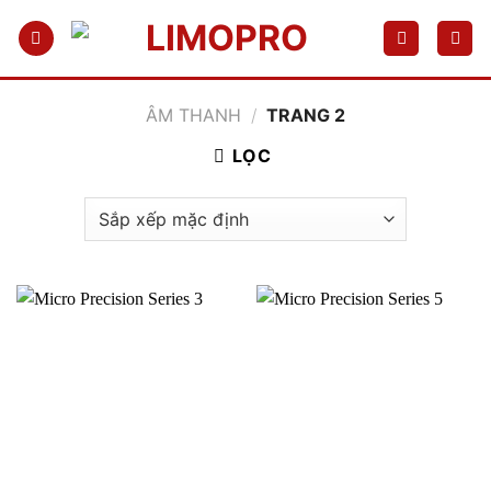
Bỏ
qua
nội
dung
ÂM THANH
/
TRANG 2
LỌC