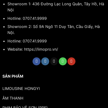
Showroom 1: 436 Đường Lạc Long Quân, Tây Hồ, Hà
Nội
Hotline:
0707.41.9999
Showroom 2: Số 9A Ngõ 11 Duy Tân, Cầu Giấy, Hà
Nội.
Hotline:
0707.41.9999
Website: https://limopro.vn/
SẢN PHẨM
LIMOUSINE HONGYI
ÂM THANH
PHIM BẢO VỆ SƠN (PPF)