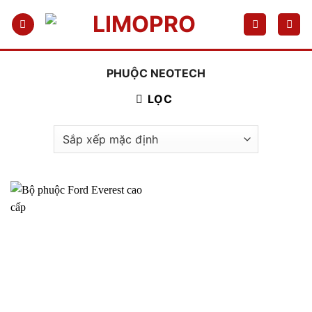
Bỏ
qua
nội
dung
PHUỘC NEOTECH
LỌC