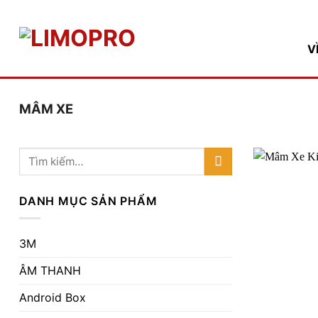
Bỏ
qua
nội
V
dung
MÂM XE
Tìm
kiếm:
DANH MỤC SẢN PHẨM
3M
ÂM THANH
Android Box