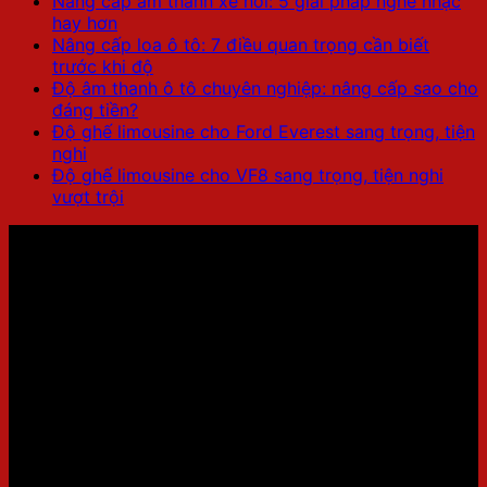
Nâng cấp âm thanh xe hơi: 5 giải pháp nghe nhạc
hay hơn
Nâng cấp loa ô tô: 7 điều quan trọng cần biết
trước khi độ
Độ âm thanh ô tô chuyên nghiệp: nâng cấp sao cho
đáng tiền?
Độ ghế limousine cho Ford Everest sang trọng, tiện
nghi
Độ ghế limousine cho VF8 sang trọng, tiện nghi
vượt trội
LIMO PRO – HỆ THỐNG NÂNG CẤP XE LIMOUSINE
Showroom 1: 436 Đường Lạc Long Quân, Tây Hồ,
Hà Nội
Hotline:
0707.41.9999
Showroom 2: Số 9A Ngõ 11 Duy Tân, Cầu Giấy, Hà
Nội.
Hotline:
0707.41.9999
Website: https://limopro.vn/