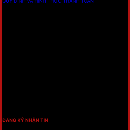
QUY ĐỊNH VÀ HÌNH THỨC THANH TOÁN
ĐỊA CHỈ SHOWROOM 2
FANPAGE
THỜI GIAN LÀM VIỆC:
8h00-17h30 (Thứ 2 - Chủ nhật)
ĐĂNG KÝ NHẬN TIN