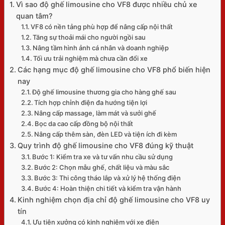
Vì sao độ ghế limousine cho VF8 được nhiều chủ xe
Tìm
quan tâm?
kiếm:
VF8 có nền tảng phù hợp để nâng cấp nội thất
Giỏ hàng
Tăng sự thoải mái cho người ngồi sau
Nâng tầm hình ảnh cá nhân và doanh nghiệp
Tối ưu trải nghiệm mà chưa cần đổi xe
Các hạng mục độ ghế limousine cho VF8 phổ biến hiện
nay
Độ ghế limousine thương gia cho hàng ghế sau
Chưa có sản phẩm trong giỏ hàng.
Tích hợp chỉnh điện đa hướng tiện lợi
Nâng cấp massage, làm mát và sưởi ghế
Quay trở lại cửa hàng
Bọc da cao cấp đồng bộ nội thất
Nâng cấp thêm sàn, đèn LED và tiện ích đi kèm
Quy trình độ ghế limousine cho VF8 đúng kỹ thuật
Bước 1: Kiểm tra xe và tư vấn nhu cầu sử dụng
Bước 2: Chọn mẫu ghế, chất liệu và màu sắc
Bước 3: Thi công tháo lắp và xử lý hệ thống điện
Bước 4: Hoàn thiện chi tiết và kiểm tra vận hành
Kinh nghiệm chọn địa chỉ độ ghế limousine cho VF8 uy
tín
Ưu tiên xưởng có kinh nghiệm với xe điện