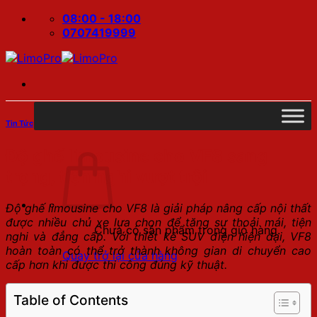
Bỏ
08:00 - 18:00
qua
0707419999
nội
dung
Tin Tức
Độ ghế limousine cho VF8 sang
trọng, tiện nghi vượt trội
Độ ghế limousine cho VF8 là giải pháp nâng cấp nội thất
được nhiều chủ xe lựa chọn để tăng sự thoải mái, tiện
Chưa có sản phẩm trong giỏ hàng.
nghi và đẳng cấp. Với thiết kế SUV điện hiện đại, VF8
hoàn toàn có thể trở thành không gian di chuyển cao
Quay trở lại cửa hàng
cấp hơn khi được thi công đúng kỹ thuật.
Tìm
Table of Contents
kiếm: