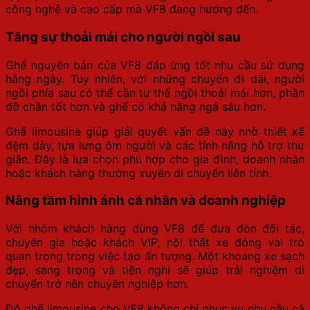
công nghệ và cao cấp mà VF8 đang hướng đến.
Tăng sự thoải mái cho người ngồi sau
Ghế nguyên bản của VF8 đáp ứng tốt nhu cầu sử dụng
hằng ngày. Tuy nhiên, với những chuyến đi dài, người
ngồi phía sau có thể cần tư thế ngồi thoải mái hơn, phần
đỡ chân tốt hơn và ghế có khả năng ngả sâu hơn.
Ghế limousine giúp giải quyết vấn đề này nhờ thiết kế
đệm dày, tựa lưng ôm người và các tính năng hỗ trợ thư
giãn. Đây là lựa chọn phù hợp cho gia đình, doanh nhân
hoặc khách hàng thường xuyên di chuyển liên tỉnh.
Nâng tầm hình ảnh cá nhân và doanh nghiệp
Với nhóm khách hàng dùng VF8 để đưa đón đối tác,
chuyên gia hoặc khách VIP, nội thất xe đóng vai trò
quan trọng trong việc tạo ấn tượng. Một khoang xe sạch
đẹp, sang trọng và tiện nghi sẽ giúp trải nghiệm di
chuyển trở nên chuyên nghiệp hơn.
Độ ghế limousine cho VF8 không chỉ phục vụ nhu cầu cá