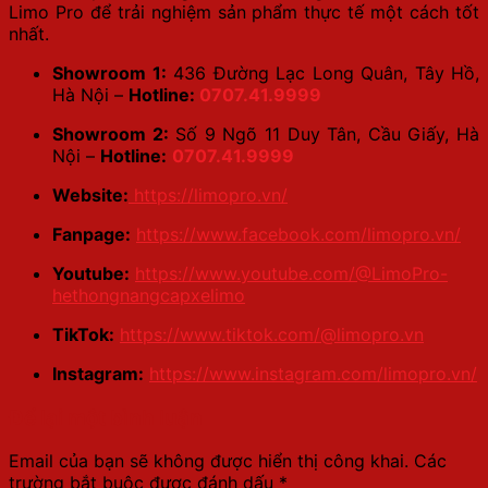
Limo Pro để trải nghiệm sản phẩm thực tế một cách tốt
nhất.
Showroom 1:
436 Đường Lạc Long Quân, Tây Hồ,
Hà Nội –
Hotline:
0707.41.9999
Showroom 2:
Số 9 Ngõ 11 Duy Tân, Cầu Giấy, Hà
Nội –
Hotline:
0707.41.9999
Website:
https://limopro.vn/
Fanpage:
https://www.facebook.com/limopro.vn/
Youtube:
https://www.youtube.com/@LimoPro-
hethongnangcapxelimo
TikTok:
https://www.tiktok.com/@limopro.vn
Instagram:
https://www.instagram.com/limopro.vn/
Để lại một bình luận
Email của bạn sẽ không được hiển thị công khai.
Các
trường bắt buộc được đánh dấu
*