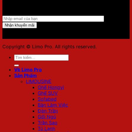
Điền email của bạn vào form dưới để nhận ưu đãi mới
nhất!!
Copyright © Limo Pro. All rights reserved.
Tìm
kiếm:
Về Limo Pro
Sản Phẩm
LIMOUSINE
Ghế Hongyi
Ghế SUV
Sofabed
Bàn Làm Việc
Đèn Trần
Gối Ngủ
Trần Sao
Tủ Lạnh