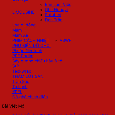
Bàn Làm Việc
Ghế Hongyi
LIMOUSINE
Sofabed
Đèn Trần
Loa di động
Mâm
Mâm Xe
PHIM CÁCH NHIỆT
ASWF
PHỤ KIỆN ĐỒ CHƠI
Phuộc Neotech
PPF Rodim
Sấy gương chiếu hậu ô tô
StP
Teckwrap
THẢM LÓT SÀN
Trần Sao
Tủ Lạnh
XPEL
Độ ghế chỉnh điện
Bài Viết Mới