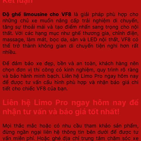
Kết luận
Độ ghế limousine cho VF8
là giải pháp phù hợp cho
những chủ xe muốn nâng cấp trải nghiệm di chuyển,
tăng sự thoải mái và tạo điểm nhấn sang trọng cho nội
thất. Với các hạng mục như ghế thương gia, chỉnh điện,
massage, làm mát, bọc da, sàn và LED nội thất, VF8 có
thể trở thành không gian di chuyển tiện nghi hơn rất
nhiều.
Để đảm bảo xe đẹp, bền và an toàn, khách hàng nên
chọn đơn vị thi công có kinh nghiệm, quy trình rõ ràng
và bảo hành minh bạch. Liên hệ Limo Pro ngay hôm nay
để được tư vấn cấu hình phù hợp và nhận báo giá chi
tiết cho chiếc VF8 của bạn.
Liên hệ Limo Pro ngay hôm nay để
nhận tư vấn và báo giá tốt nhất!
Mọi thắc mắc hoặc có nhu cầu tham khảo sản phẩm,
đừng ngần ngại liên hệ thông tin bên dưới để được tư
vấn miễn phí. Hoặc ghé địa chỉ trung tâm chăm sóc xe