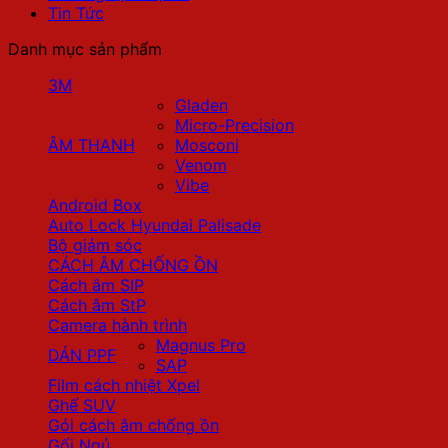
Tin Tức
Danh mục sản phẩm
3M
Gladen
Micro-Precision
ÂM THANH
Mosconi
Venom
Vibe
Android Box
Auto Lock Hyundai Palisade
Bộ giảm sóc
CÁCH ÂM CHỐNG ỒN
Cách âm SIP
Cách âm StP
Camera hành trình
Magnus Pro
DÁN PPF
SAP
Film cách nhiệt Xpel
Ghế SUV
Gói cách âm chống ồn
Gối Ngủ