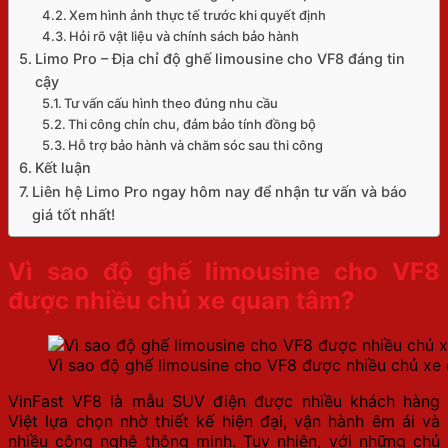
Xem hình ảnh thực tế trước khi quyết định
Hỏi rõ vật liệu và chính sách bảo hành
Limo Pro – Địa chỉ độ ghế limousine cho VF8 đáng tin
cậy
Tư vấn cấu hình theo đúng nhu cầu
Thi công chỉn chu, đảm bảo tính đồng bộ
Hỗ trợ bảo hành và chăm sóc sau thi công
Kết luận
Liên hệ Limo Pro ngay hôm nay để nhận tư vấn và báo
giá tốt nhất!
Vì sao độ ghế limousine cho VF8
được nhiều chủ xe quan tâm?
Vì sao độ ghế limousine cho VF8 được nhiều chủ xe
VinFast VF8 là mẫu SUV điện được nhiều khách hàng
Việt lựa chọn nhờ thiết kế hiện đại, vận hành êm ái và
nhiều công nghệ thông minh. Tuy nhiên, với những chủ