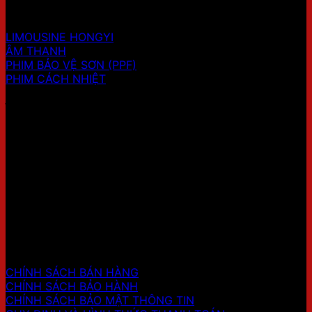
SẢN PHẨM
LIMOUSINE HONGYI
ÂM THANH
PHIM BẢO VỆ SƠN (PPF)
PHIM CÁCH NHIỆT
ĐỊA CHỈ SHOWROOM 1
HỖ TRỢ KHÁCH HÀNG
CHÍNH SÁCH BÁN HÀNG
CHÍNH SÁCH BẢO HÀNH
CHÍNH SÁCH BẢO MẬT THÔNG TIN