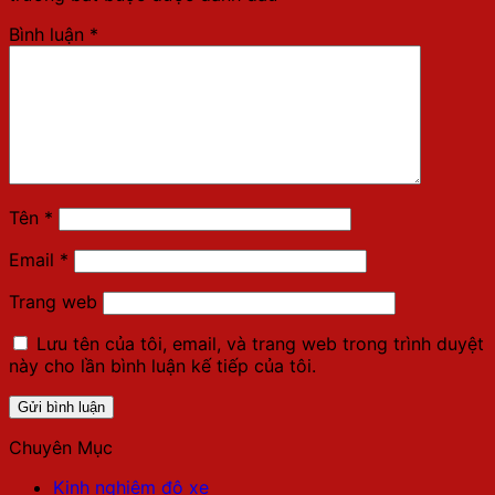
Bình luận
*
Tên
*
Email
*
Trang web
Lưu tên của tôi, email, và trang web trong trình duyệt
này cho lần bình luận kế tiếp của tôi.
Chuyên Mục
Kinh nghiệm độ xe