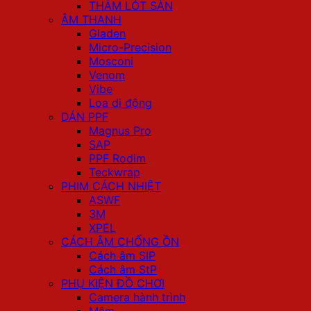
THẢM LÓT SÀN
ÂM THANH
Gladen
Micro-Precision
Mosconi
Venom
Vibe
Loa di động
DÁN PPF
Magnus Pro
SAP
PPF Rodim
Teckwrap
PHIM CÁCH NHIỆT
ASWF
3M
XPEL
CÁCH ÂM CHỐNG ỒN
Cách âm SIP
Cách âm StP
PHỤ KIỆN ĐỒ CHƠI
Camera hành trình
Mâm