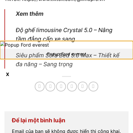
Xem thêm
Độ ghế limousine Crystal 5.0 – Nâng
tầm đẳng cấp xe sang
Popup Ford everest
Siêu phẩm Sofa Bed 5.0 Max – Thiết kế
đa năng – Sang trọng
X
Để lại một bình luận
Email của bạn sẽ không được hiển thị công khai.