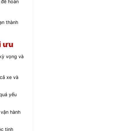
i để hoàn
bạn thành
i ưu
 kỳ vọng và
 cả xe và
 quá yếu
g vận hành
c tinh