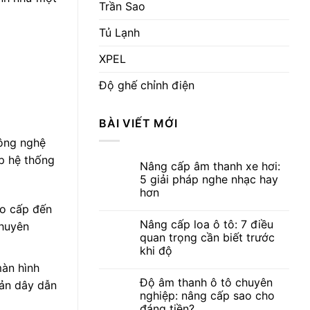
Trần Sao
Tủ Lạnh
XPEL
Độ ghế chỉnh điện
BÀI VIẾT MỚI
công nghệ
ấp hệ thống
Nâng cấp âm thanh xe hơi:
5 giải pháp nghe nhạc hay
hơn
ao cấp đến
Nâng cấp loa ô tô: 7 điều
chuyên
quan trọng cần biết trước
khi độ
màn hình
Độ âm thanh ô tô chuyên
iản dây dẫn
nghiệp: nâng cấp sao cho
đáng tiền?