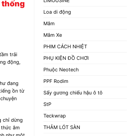
LIMOUSINE
ệ thống
Loa di động
Mâm
Mâm Xe
PHIM CÁCH NHIỆT
tầm trải
PHỤ KIỆN ĐỒ CHƠI
ống động,
Phuộc Neotech
PPF Rodim
như đang
tiếng ồn từ
Sấy gương chiếu hậu ô tô
u chuyện
StP
Teckwrap
g chỉ dừng
THẢM LÓT SÀN
g thức âm
anh như một