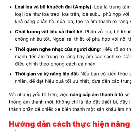
Loại loa và bộ khuếch đại (Amply)
: Loa là trung tâ
loại loa như loa treo, loa trần, loa sub… phù hợp v
khả năng phản hồi của loa, tạo ra âm thanh rõ ràng
Chất lượng vật liệu và thiết kế
: Phần vỏ loa, bộ khu
chống nhiễu tốt. Ngoài ra, thiết kế phù hợp với nội
Thói quen nghe nhạc của người dùng
: Hiểu rõ sở 
mạnh đến âm trung rõ ràng hay âm cao sạch sẽ. Cá
điều chỉnh theo phong cách cá nhân.
Thời gian và kỹ năng lắp đặt
: Nếu bạn có kiến thức v
nhiên, để đạt hiệu quả tối ưu nhất, đưa đến các tru
Với những yếu tố trên, việc
nâng cấp âm thanh ô tô
sẽ 
thống âm thanh mới. Không chỉ là lắp đặt thiết bị, đây
thành phần để chiếc xe biến thành một sân khấu âm n
Hướng dẫn cách thực hiện nâng 