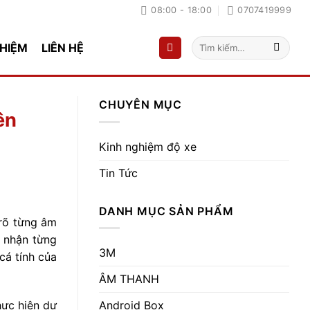
08:00 - 18:00
0707419999
Tìm
GHIỆM
LIÊN HỆ
kiếm:
CHUYÊN MỤC
ên
Kinh nghiệm độ xe
Tin Tức
DANH MỤC SẢN PHẨM
 rõ từng âm
m nhận từng
3M
cá tính của
ÂM THANH
Android Box
hực hiện dự