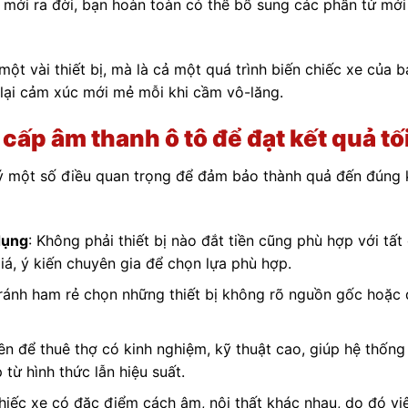
hệ mới ra đời, bạn hoàn toàn có thể bổ sung các phần tử mớ
một vài thiết bị, mà là cả một quá trình biến chiếc xe của 
ại cảm xúc mới mẻ mỗi khi cầm vô-lăng.
cấp âm thanh ô tô để đạt kết quả tố
 ý một số điều quan trọng để đảm bảo thành quả đến đúng
dụng
: Không phải thiết bị nào đắt tiền cũng phù hợp với tất
á, ý kiến chuyên gia để chọn lựa phù hợp.
Tránh ham rẻ chọn những thiết bị không rõ nguồn gốc hoặc
iền để thuê thợ có kinh nghiệm, kỹ thuật cao, giúp hệ thốn
từ hình thức lẫn hiệu suất.
chiếc xe có đặc điểm cách âm, nội thất khác nhau, do đó việ