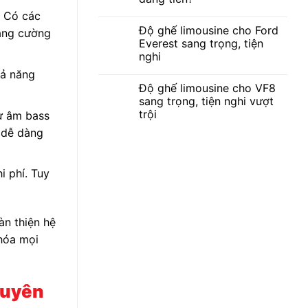
. Có các
Độ ghế limousine cho Ford
tăng cường
Everest sang trọng, tiện
nghi
hả năng
Độ ghế limousine cho VF8
sang trọng, tiện nghi vượt
trội
từ âm bass
 dễ dàng
i phí. Tuy
àn thiện hệ
 hóa mọi
huyên