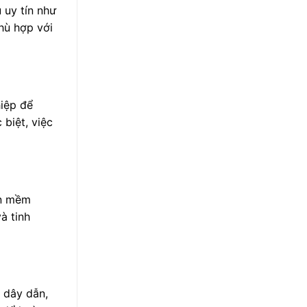
 uy tín như
hù hợp với
hiệp để
biệt, việc
ần mềm
à tinh
 dây dẫn,