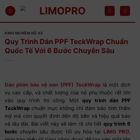
Bỏ
qua
nội
dung
KINH NGHIỆM ĐỘ XE
Quy Trình Dán PPF TeckWrap Chuẩn
Quốc Tế Với 6 Bước Chuyên Sâu
Dán phim bảo vệ sơn (PPF) TeckWrap
là một dịch
vụ cao cấp, và chất lượng của nó phụ thuộc rất lớn
vào quy trình thi công. Một
quy trình dán PPF
TeckWrap
chuẩn mực không chỉ đảm bảo tính thẩm
mỹ mà còn quyết định đến độ bền và hiệu quả bảo
vệ lâu dài. Bài viết này sẽ làm rõ chi tiết
quy trình 6
bước
chuyên sâu được tối ưu hóa tại
LIMO PRO
,
giúp bạn hiểu rõ từng công đoạn để tạo nên một lớp