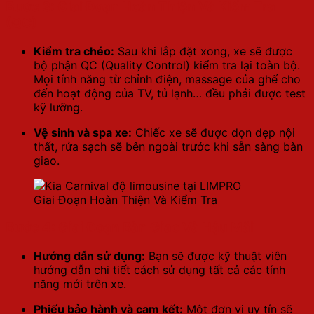
Bước 3: Giai Đoạn Hoàn Thiện Và Kiểm Tra
(QC)
Kiểm tra chéo:
Sau khi lắp đặt xong, xe sẽ được
bộ phận QC (Quality Control) kiểm tra lại toàn bộ.
Mọi tính năng từ chỉnh điện, massage của ghế cho
đến hoạt động của TV, tủ lạnh… đều phải được test
kỹ lưỡng.
Vệ sinh và spa xe:
Chiếc xe sẽ được dọn dẹp nội
thất, rửa sạch sẽ bên ngoài trước khi sẵn sàng bàn
giao.
Giai Đoạn Hoàn Thiện Và Kiểm Tra
Bước 4: Giai Đoạn Bàn Giao Và Hậu Mãi
Hướng dẫn sử dụng:
Bạn sẽ được kỹ thuật viên
hướng dẫn chi tiết cách sử dụng tất cả các tính
năng mới trên xe.
Phiếu bảo hành và cam kết:
Một đơn vị uy tín sẽ