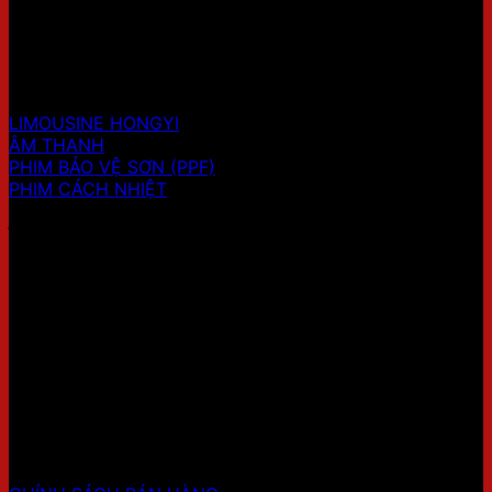
Hotline:
0707.41.9999
Website: https://limopro.vn/
SẢN PHẨM
LIMOUSINE HONGYI
ÂM THANH
PHIM BẢO VỆ SƠN (PPF)
PHIM CÁCH NHIỆT
ĐỊA CHỈ SHOWROOM 1
HỖ TRỢ KHÁCH HÀNG