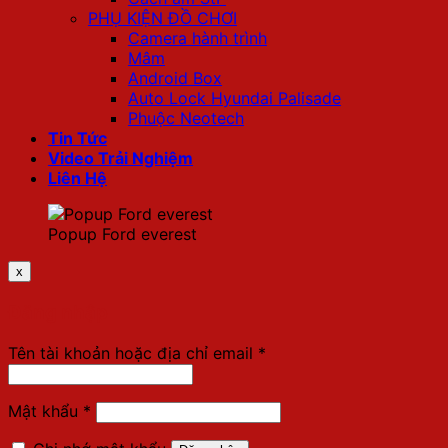
PHỤ KIỆN ĐỒ CHƠI
Camera hành trình
Mâm
Android Box
Auto Lock Hyundai Palisade
Phuộc Neotech
Tin Tức
Video Trải Nghiệm
Liên Hệ
Popup Ford everest
x
Đăng nhập
Bắt
Tên tài khoản hoặc địa chỉ email
*
buộc
Bắt
Mật khẩu
*
buộc