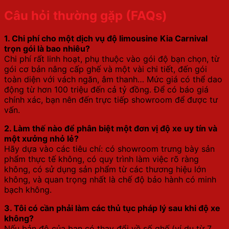
Câu hỏi thường gặp (FAQs)
1. Chi phí cho một dịch vụ độ limousine Kia Carnival
trọn gói là bao nhiêu?
Chi phí rất linh hoạt, phụ thuộc vào gói độ bạn chọn, từ
gói cơ bản nâng cấp ghế và một vài chi tiết, đến gói
toàn diện với vách ngăn, âm thanh… Mức giá có thể dao
động từ hơn 100 triệu đến cả tỷ đồng. Để có báo giá
chính xác, bạn nên đến trực tiếp showroom để được tư
vấn.
2. Làm thế nào để phân biệt một đơn vị độ xe uy tín và
một xưởng nhỏ lẻ?
Hãy dựa vào các tiêu chí: có showroom trưng bày sản
phẩm thực tế không, có quy trình làm việc rõ ràng
không, có sử dụng sản phẩm từ các thương hiệu lớn
không, và quan trọng nhất là chế độ bảo hành có minh
bạch không.
3. Tôi có cần phải làm các thủ tục pháp lý sau khi độ xe
không?
Nếu bản độ của bạn có thay đổi về số ghế (ví dụ từ 7