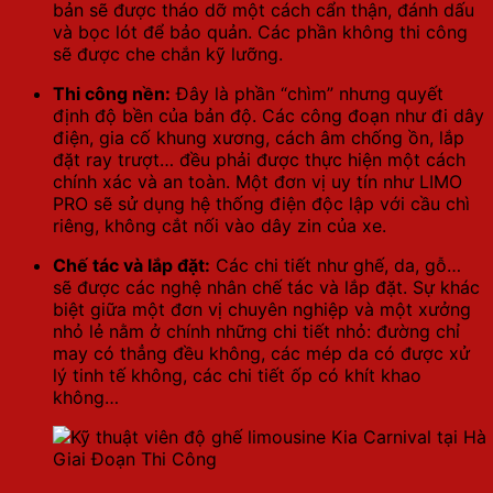
bản sẽ được tháo dỡ một cách cẩn thận, đánh dấu
và bọc lót để bảo quản. Các phần không thi công
sẽ được che chắn kỹ lưỡng.
Thi công nền:
Đây là phần “chìm” nhưng quyết
định độ bền của bản độ. Các công đoạn như đi dây
điện, gia cố khung xương, cách âm chống ồn, lắp
đặt ray trượt… đều phải được thực hiện một cách
chính xác và an toàn. Một đơn vị uy tín như LIMO
PRO sẽ sử dụng hệ thống điện độc lập với cầu chì
riêng, không cắt nối vào dây zin của xe.
Chế tác và lắp đặt:
Các chi tiết như ghế, da, gỗ…
sẽ được các nghệ nhân chế tác và lắp đặt. Sự khác
biệt giữa một đơn vị chuyên nghiệp và một xưởng
nhỏ lẻ nằm ở chính những chi tiết nhỏ: đường chỉ
may có thẳng đều không, các mép da có được xử
lý tinh tế không, các chi tiết ốp có khít khao
không…
Giai Đoạn Thi Công