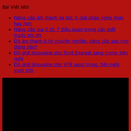
Bài Viết Mới
Nâng cấp âm thanh xe hơi: 5 giải pháp nghe nhạc
hay hơn
Nâng cấp loa ô tô: 7 điều quan trọng cần biết
trước khi độ
Độ âm thanh ô tô chuyên nghiệp: nâng cấp sao cho
đáng tiền?
Độ ghế limousine cho Ford Everest sang trọng, tiện
nghi
Độ ghế limousine cho VF8 sang trọng, tiện nghi
vượt trội
LIMO PRO – HỆ THỐNG NÂNG CẤP XE LIMOUSINE
Showroom 1: 436 Đường Lạc Long Quân, Tây Hồ,
Hà Nội
Hotline:
0707.41.9999
Showroom 2: Số 9A Ngõ 11 Duy Tân, Cầu Giấy, Hà
Nội.