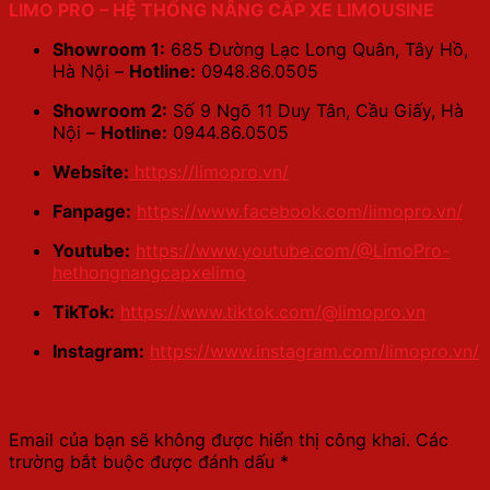
LIMO PRO – HỆ THỐNG NÂNG CẤP XE LIMOUSINE
Showroom 1:
685 Đường Lạc Long Quân, Tây Hồ,
Hà Nội –
Hotline:
0948.86.0505
Showroom 2:
Số 9 Ngõ 11 Duy Tân, Cầu Giấy, Hà
Nội –
Hotline:
0944.86.0505
Website:
https://limopro.vn/
Fanpage:
https://www.facebook.com/limopro.vn/
Youtube:
https://www.youtube.com/@LimoPro-
hethongnangcapxelimo
TikTok:
https://www.tiktok.com/@limopro.vn
Instagram:
https://www.instagram.com/limopro.vn/
Để lại một bình luận
Email của bạn sẽ không được hiển thị công khai.
Các
trường bắt buộc được đánh dấu
*