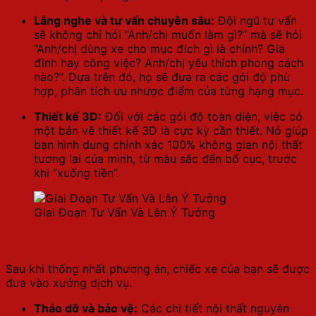
Lắng nghe và tư vấn chuyên sâu:
Đội ngũ tư vấn
sẽ không chỉ hỏi “Anh/chị muốn làm gì?” mà sẽ hỏi
“Anh/chị dùng xe cho mục đích gì là chính? Gia
đình hay công việc? Anh/chị yêu thích phong cách
nào?”. Dựa trên đó, họ sẽ đưa ra các gói độ phù
hợp, phân tích ưu nhược điểm của từng hạng mục.
Thiết kế 3D:
Đối với các gói độ toàn diện, việc có
một bản vẽ thiết kế 3D là cực kỳ cần thiết. Nó giúp
bạn hình dung chính xác 100% không gian nội thất
tương lai của mình, từ màu sắc đến bố cục, trước
khi “xuống tiền”.
Giai Đoạn Tư Vấn Và Lên Ý Tưởng
Bước 2: Giai Đoạn Thi Công
Sau khi thống nhất phương án, chiếc xe của bạn sẽ được
đưa vào xưởng dịch vụ.
Tháo dỡ và bảo vệ:
Các chi tiết nội thất nguyên