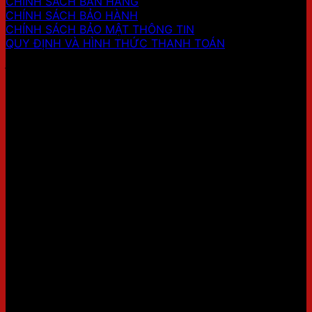
CHÍNH SÁCH BÁN HÀNG
CHÍNH SÁCH BẢO HÀNH
CHÍNH SÁCH BẢO MẬT THÔNG TIN
QUY ĐỊNH VÀ HÌNH THỨC THANH TOÁN
ĐỊA CHỈ SHOWROOM 2
FANPAGE
THỜI GIAN LÀM VIỆC:
8h00-17h30 (Thứ 2 - Chủ nhật)