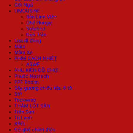
Gối Ngủ
LIMOUSINE
Bàn Làm Việc
Ghế Hongyi
Sofabed
Đèn Trần
Loa di động
Mâm
Mâm Xe
PHIM CÁCH NHIỆT
ASWF
PHỤ KIỆN ĐỒ CHƠI
Phuộc Neotech
PPF Rodim
Sấy gương chiếu hậu ô tô
StP
Teckwrap
THẢM LÓT SÀN
Trần Sao
Tủ Lạnh
XPEL
Độ ghế chỉnh điện