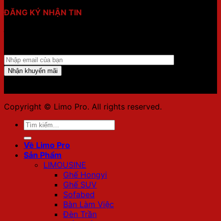
ĐĂNG KÝ NHẬN TIN
Điền email của bạn vào form dưới để nhận ưu đãi mới
nhất!!
Copyright © Limo Pro. All rights reserved.
Tìm
kiếm:
Về Limo Pro
Sản Phẩm
LIMOUSINE
Ghế Hongyi
Ghế SUV
Sofabed
Bàn Làm Việc
Đèn Trần