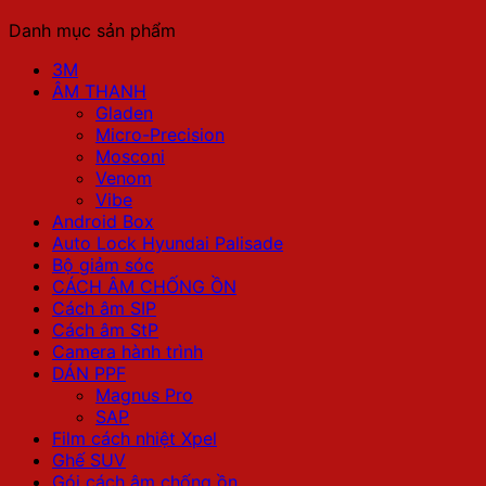
Danh mục sản phẩm
3M
ÂM THANH
Gladen
Micro-Precision
Mosconi
Venom
Vibe
Android Box
Auto Lock Hyundai Palisade
Bộ giảm sóc
CÁCH ÂM CHỐNG ỒN
Cách âm SIP
Cách âm StP
Camera hành trình
DÁN PPF
Magnus Pro
SAP
Film cách nhiệt Xpel
Ghế SUV
Gói cách âm chống ồn