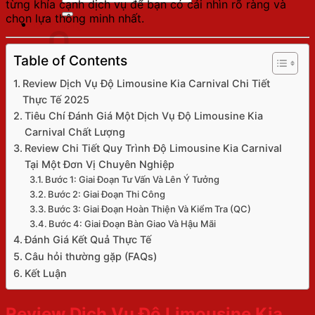
từng khía cạnh dịch vụ để bạn có cái nhìn rõ ràng và
kiếm:
chọn lựa thông minh nhất.
Giỏ hàng
Table of Contents
Review Dịch Vụ Độ Limousine Kia Carnival Chi Tiết
Thực Tế 2025
Chưa có sản phẩm trong giỏ hàng.
Tiêu Chí Đánh Giá Một Dịch Vụ Độ Limousine Kia
Carnival Chất Lượng
Quay trở lại cửa hàng
Review Chi Tiết Quy Trình Độ Limousine Kia Carnival
Tại Một Đơn Vị Chuyên Nghiệp
Bước 1: Giai Đoạn Tư Vấn Và Lên Ý Tưởng
Bước 2: Giai Đoạn Thi Công
Bước 3: Giai Đoạn Hoàn Thiện Và Kiểm Tra (QC)
Bước 4: Giai Đoạn Bàn Giao Và Hậu Mãi
Đánh Giá Kết Quả Thực Tế
Câu hỏi thường gặp (FAQs)
Kết Luận
Review Dịch Vụ Độ Limousine Kia