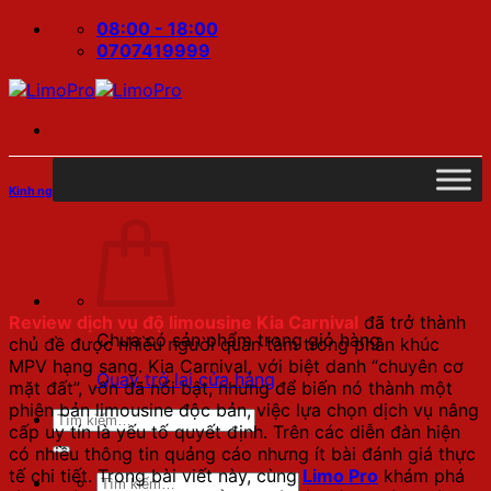
Bỏ
08:00 - 18:00
qua
0707419999
nội
dung
Kinh nghiệm độ xe
Review dịch vụ độ limousine Kia
Carnival chi tiết thực tế 2025
Review dịch vụ độ limousine Kia Carnival
đã trở thành
Chưa có sản phẩm trong giỏ hàng.
chủ đề được nhiều người quan tâm trong phân khúc
MPV hạng sang. Kia Carnival, với biệt danh “chuyên cơ
Quay trở lại cửa hàng
mặt đất”, vốn đã nổi bật, nhưng để biến nó thành một
phiên bản limousine độc bản, việc lựa chọn dịch vụ nâng
Tìm
cấp uy tín là yếu tố quyết định. Trên các diễn đàn hiện
kiếm:
có nhiều thông tin quảng cáo nhưng ít bài đánh giá thực
tế chi tiết. Trong bài viết này, cùng
Limo Pro
khám phá
Tìm