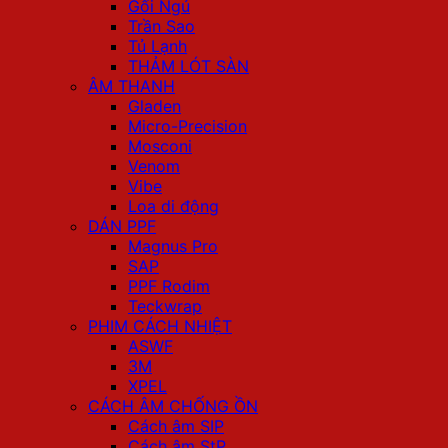
Gối Ngủ
Trần Sao
Tủ Lạnh
THẢM LÓT SÀN
ÂM THANH
Gladen
Micro-Precision
Mosconi
Venom
Vibe
Loa di động
DÁN PPF
Magnus Pro
SAP
PPF Rodim
Teckwrap
PHIM CÁCH NHIỆT
ASWF
3M
XPEL
CÁCH ÂM CHỐNG ỒN
Cách âm SIP
Cách âm StP