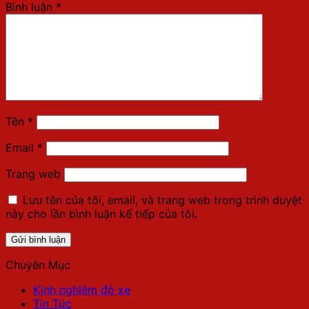
Bình luận
*
Tên
*
Email
*
Trang web
Lưu tên của tôi, email, và trang web trong trình duyệt
này cho lần bình luận kế tiếp của tôi.
Chuyên Mục
Kinh nghiệm độ xe
Tin Tức