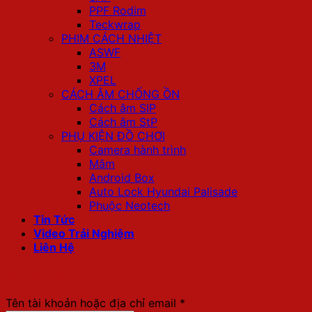
PPF Rodim
Teckwrap
PHIM CÁCH NHIỆT
ASWF
3M
XPEL
CÁCH ÂM CHỐNG ỒN
Cách âm SIP
Cách âm StP
PHỤ KIỆN ĐỒ CHƠI
Camera hành trình
Mâm
Android Box
Auto Lock Hyundai Palisade
Phuộc Neotech
Tin Tức
Video Trải Nghiệm
Liên Hệ
Đăng nhập
Bắt
Tên tài khoản hoặc địa chỉ email
*