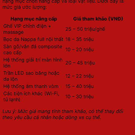
hạng mục chọn nâng cấp và loại vật liệu. Dưới đây là
mức giá ước lượng:
Hạng mục nâng cấp
Giá tham khảo (VNĐ)
Ghế VIP chỉnh điện +
25 – 50 triệu/ghế
massage
Bọc da Nappa full nội thất
18 – 35 triệu
Sàn gỗ/vân đá composite
10 – 20 triệu
cao cấp
Hệ thống giải trí màn hình
20 – 45 triệu
lớn
Trần LED sao băng hoặc
12 – 22 triệu
da lộn
Hệ thống âm thanh vòm
15 – 40 triệu
Các tiện ích khác (Wi-Fi,
10 – 30 triệu
tủ lạnh)
Lưu ý: Mức giá mang tính tham khảo, có thể thay đổi
theo yêu cầu cá nhân hoặc dòng xe cụ thể.
Quy trình nâng cấp Kia Sedona lên