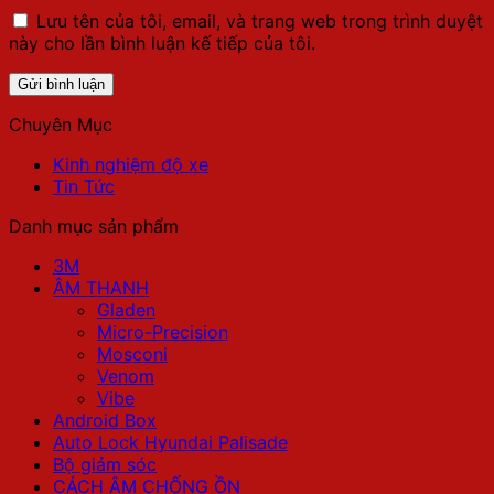
Lưu tên của tôi, email, và trang web trong trình duyệt
này cho lần bình luận kế tiếp của tôi.
Chuyên Mục
Kinh nghiệm độ xe
Tin Tức
Danh mục sản phẩm
3M
ÂM THANH
Gladen
Micro-Precision
Mosconi
Venom
Vibe
Android Box
Auto Lock Hyundai Palisade
Bộ giảm sóc
CÁCH ÂM CHỐNG ỒN