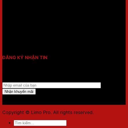
FANPAGE
THỜI GIAN LÀM VIỆC:
8h00-17h30 (Thứ 2 - Chủ nhật)
ĐĂNG KÝ NHẬN TIN
Điền email của bạn vào form dưới để nhận ưu đãi mới
nhất!!
Copyright © Limo Pro. All rights reserved.
Tìm
kiếm: