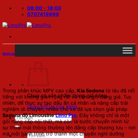
Bỏ
08:00 - 18:00
qua
0707419999
nội
dung
Kinh nghiệm độ xe
Sedona Độ Limousine Limo Pro – Gói
Nâng Cấp Nội Thất Cao Cấp
Trong phân khúc MPV cao cấp,
Kia Sedona
từ lâu đã nổi
Chưa có sản phẩm trong giỏ hàng.
tiếng với không gian rộng rãi và tiện nghi đáng giá. Tuy
nhiên, để thực sự tạo dấu ấn cá nhân và nâng cấp trải
Quay trở lại cửa hàng
nghiệm di chuyển, nhiều chủ xe đã lựa chọn giải pháp
Sedona độ Limousine
Limo Pro
. Đây không chỉ là một
Tìm
gói nâng cấp nội thất, mà còn là bước chuyển mình từ
kiếm:
sự thoải mái thông thường lên đẳng cấp thượng lưu – nơi
mà mỗi hành trình trở thành một chuyến nghỉ dưỡng
Tìm