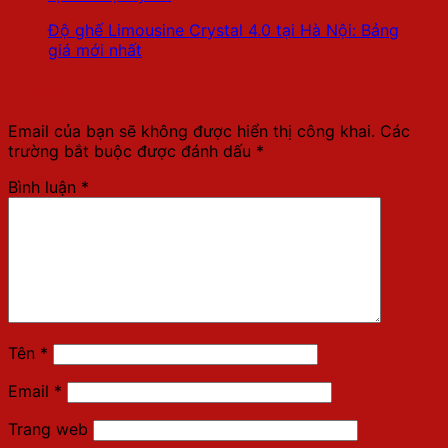
Độ ghế Limousine Crystal 4.0 tại Hà Nội: Bảng
giá mới nhất
Để lại một bình luận
Email của bạn sẽ không được hiển thị công khai.
Các
trường bắt buộc được đánh dấu
*
Bình luận
*
Tên
*
Email
*
Trang web