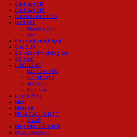
Cách âm SIP
Cách âm StP
Camera hành trình
DÁN PPF
Magnus Pro
SAP
Film cách nhiệt Xpel
Ghế SUV
Gói cách âm chống ồn
Gối Ngủ
LIMOUSINE
Bàn Làm Việc
Ghế Hongyi
Sofabed
Đèn Trần
Loa di động
Mâm
Mâm Xe
PHIM CÁCH NHIỆT
ASWF
PHỤ KIỆN ĐỒ CHƠI
Phuộc Neotech