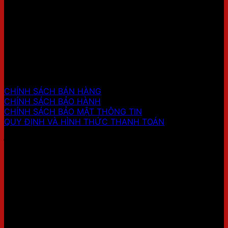
HỖ TRỢ KHÁCH HÀNG
CHÍNH SÁCH BÁN HÀNG
CHÍNH SÁCH BẢO HÀNH
CHÍNH SÁCH BẢO MẬT THÔNG TIN
QUY ĐỊNH VÀ HÌNH THỨC THANH TOÁN
ĐỊA CHỈ SHOWROOM 2