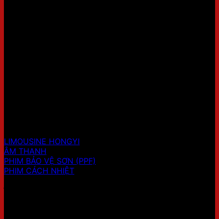
LIMO PRO – HỆ THỐNG NÂNG CẤP XE LIMOUSINE
Showroom 1: 436 Đường Lạc Long Quân, Tây Hồ,
Hà Nội
Hotline:
0707.41.9999
Showroom 2: Số 9A Ngõ 11 Duy Tân, Cầu Giấy, Hà
Nội.
Hotline:
0707.41.9999
Website: https://limopro.vn/
SẢN PHẨM
LIMOUSINE HONGYI
ÂM THANH
PHIM BẢO VỆ SƠN (PPF)
PHIM CÁCH NHIỆT
ĐỊA CHỈ SHOWROOM 1