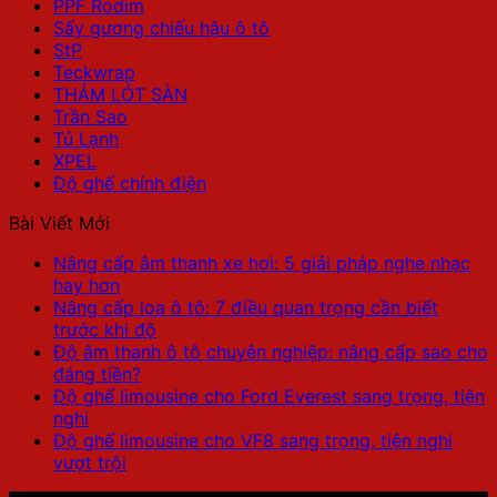
PPF Rodim
Sấy gương chiếu hậu ô tô
StP
Teckwrap
THẢM LÓT SÀN
Trần Sao
Tủ Lạnh
XPEL
Độ ghế chỉnh điện
Bài Viết Mới
Nâng cấp âm thanh xe hơi: 5 giải pháp nghe nhạc
hay hơn
Nâng cấp loa ô tô: 7 điều quan trọng cần biết
trước khi độ
Độ âm thanh ô tô chuyên nghiệp: nâng cấp sao cho
đáng tiền?
Độ ghế limousine cho Ford Everest sang trọng, tiện
nghi
Độ ghế limousine cho VF8 sang trọng, tiện nghi
vượt trội