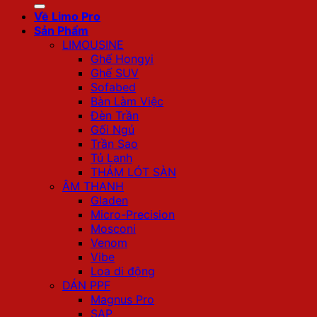
Về Limo Pro
Sản Phẩm
LIMOUSINE
Ghế Hongyi
Ghế SUV
Sofabed
Bàn Làm Việc
Đèn Trần
Gối Ngủ
Trần Sao
Tủ Lạnh
THẢM LÓT SÀN
ÂM THANH
Gladen
Micro-Precision
Mosconi
Venom
Vibe
Loa di động
DÁN PPF
Magnus Pro
SAP