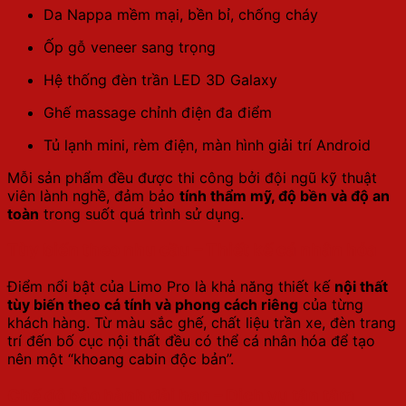
Da Nappa mềm mại, bền bỉ, chống cháy
Ốp gỗ veneer sang trọng
Hệ thống đèn trần LED 3D Galaxy
Ghế massage chỉnh điện đa điểm
Tủ lạnh mini, rèm điện, màn hình giải trí Android
Mỗi sản phẩm đều được thi công bởi đội ngũ kỹ thuật
viên lành nghề, đảm bảo
tính thẩm mỹ, độ bền và độ an
toàn
trong suốt quá trình sử dụng.
Tùy biến theo nhu cầu – Thiết kế cá nhân hóa
Điểm nổi bật của Limo Pro là khả năng thiết kế
nội thất
tùy biến theo cá tính và phong cách riêng
của từng
khách hàng. Từ màu sắc ghế, chất liệu trần xe, đèn trang
trí đến bố cục nội thất đều có thể cá nhân hóa để tạo
nên một “khoang cabin độc bản”.
Chế độ bảo hành dài hạn – Dịch vụ tận tâm