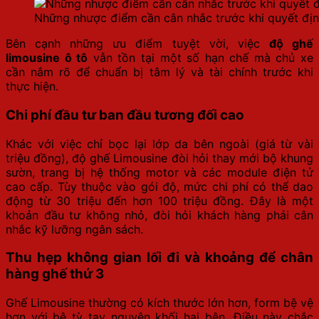
Những nhược điểm cần cân nhắc trước khi quyết đị
Bên cạnh những ưu điểm tuyệt vời, việc
độ ghế
limousine ô tô
vẫn tồn tại một số hạn chế mà chủ xe
cần nắm rõ để chuẩn bị tâm lý và tài chính trước khi
thực hiện.
Chi phí đầu tư ban đầu tương đối cao
Khác với việc chỉ bọc lại lớp da bên ngoài (giá từ vài
triệu đồng), độ ghế Limousine đòi hỏi thay mới bộ khung
sườn, trang bị hệ thống motor và các module điện tử
cao cấp. Tùy thuộc vào gói độ, mức chi phí có thể dao
động từ 30 triệu đến hơn 100 triệu đồng. Đây là một
khoản đầu tư không nhỏ, đòi hỏi khách hàng phải cân
nhắc kỹ lưỡng ngân sách.
Thu hẹp không gian lối đi và khoảng để chân
hàng ghế thứ 3
Ghế Limousine thường có kích thước lớn hơn, form bệ vệ
hơn với bệ tỳ tay nguyên khối hai bên. Điều này chắc