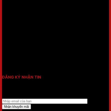
FANPAGE
THỜI GIAN LÀM VIỆC:
8h00-17h30 (Thứ 2 - Chủ nhật)
ĐĂNG KÝ NHẬN TIN
Điền email của bạn vào form dưới để nhận ưu đãi mới
nhất!!