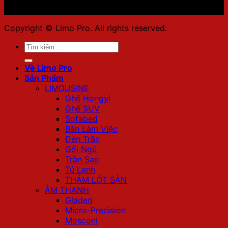
Copyright © Limo Pro. All rights reserved.
Tìm
kiếm:
Về Limo Pro
Sản Phẩm
LIMOUSINE
Ghế Hongyi
Ghế SUV
Sofabed
Bàn Làm Việc
Đèn Trần
Gối Ngủ
Trần Sao
Tủ Lạnh
THẢM LÓT SÀN
ÂM THANH
Gladen
Micro-Precision
Mosconi