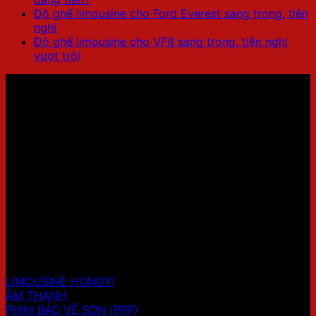
Độ ghế limousine cho Ford Everest sang trọng, tiện
nghi
Độ ghế limousine cho VF8 sang trọng, tiện nghi
vượt trội
LIMO PRO – HỆ THỐNG NÂNG CẤP XE LIMOUSINE
Showroom 1: 436 Đường Lạc Long Quân, Tây Hồ,
Hà Nội
Hotline:
0707.41.9999
Showroom 2: Số 9A Ngõ 11 Duy Tân, Cầu Giấy, Hà
Nội.
Hotline:
0707.41.9999
Website: https://limopro.vn/
SẢN PHẨM
LIMOUSINE HONGYI
ÂM THANH
PHIM BẢO VỆ SƠN (PPF)