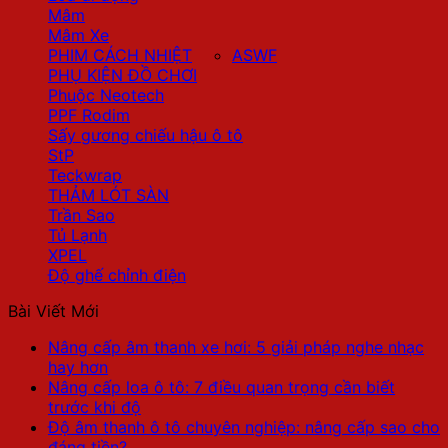
Mâm
Mâm Xe
PHIM CÁCH NHIỆT
ASWF
PHỤ KIỆN ĐỒ CHƠI
Phuộc Neotech
PPF Rodim
Sấy gương chiếu hậu ô tô
StP
Teckwrap
THẢM LÓT SÀN
Trần Sao
Tủ Lạnh
XPEL
Độ ghế chỉnh điện
Bài Viết Mới
Nâng cấp âm thanh xe hơi: 5 giải pháp nghe nhạc
hay hơn
Nâng cấp loa ô tô: 7 điều quan trọng cần biết
trước khi độ
Độ âm thanh ô tô chuyên nghiệp: nâng cấp sao cho
đáng tiền?