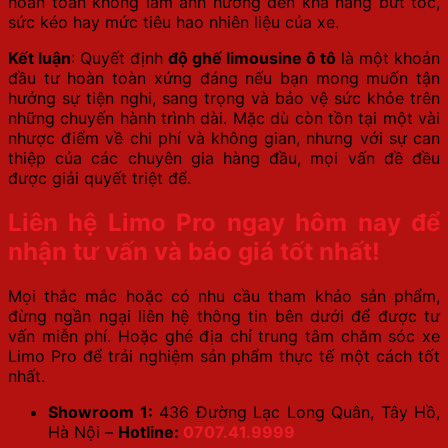
hoàn toàn không làm ảnh hưởng đến khả năng bứt tốc,
sức kéo hay mức tiêu hao nhiên liệu của xe.
Kết luận
: Quyết định
độ ghế limousine ô tô
là một khoản
đầu tư hoàn toàn xứng đáng nếu bạn mong muốn tận
hưởng sự tiện nghi, sang trọng và bảo vệ sức khỏe trên
những chuyến hành trình dài. Mặc dù còn tồn tại một vài
nhược điểm về chi phí và không gian, nhưng với sự can
thiệp của các chuyên gia hàng đầu, mọi vấn đề đều
được giải quyết triệt để.
Liên hệ Limo Pro ngay hôm nay để
nhận tư vấn và báo giá tốt nhất!
Mọi thắc mắc hoặc có nhu cầu tham khảo sản phẩm,
đừng ngần ngại liên hệ thông tin bên dưới để được tư
vấn miễn phí. Hoặc ghé địa chỉ trung tâm chăm sóc xe
Limo Pro để trải nghiệm sản phẩm thực tế một cách tốt
nhất.
Showroom 1:
436 Đường Lạc Long Quân, Tây Hồ,
Hà Nội –
Hotline:
0707.41.9999