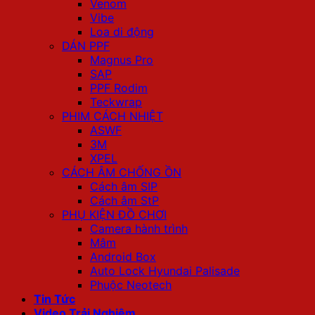
Venom
Vibe
Loa di động
DÁN PPF
Magnus Pro
SAP
PPF Rodim
Teckwrap
PHIM CÁCH NHIỆT
ASWF
3M
XPEL
CÁCH ÂM CHỐNG ỒN
Cách âm SIP
Cách âm StP
PHỤ KIỆN ĐỒ CHƠI
Camera hành trình
Mâm
Android Box
Auto Lock Hyundai Palisade
Phuộc Neotech
Tin Tức
Video Trải Nghiệm