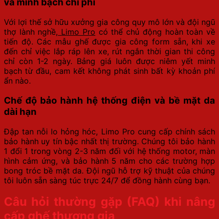
và minh bạch chi phí
Với lợi thế sở hữu xưởng gia công quy mô lớn và đội ngũ
thợ lành nghề,
Limo Pro
có thể chủ động hoàn toàn về
tiến độ. Các mẫu ghế được gia công form sẵn, khi xe
đến chỉ việc lắp ráp lên xe, rút ngắn thời gian thi công
chỉ còn 1-2 ngày. Bảng giá luôn được niêm yết minh
bạch từ đầu, cam kết không phát sinh bất kỳ khoản phí
ẩn nào.
Chế độ bảo hành hệ thống điện và bề mặt da
dài hạn
Đập tan nỗi lo hỏng hóc, Limo Pro cung cấp chính sách
bảo hành uy tín bậc nhất thị trường. Chúng tôi bảo hành
1 đổi 1 trong vòng 2-3 năm đối với hệ thống motor, màn
hình cảm ứng, và bảo hành 5 năm cho các trường hợp
bong tróc bề mặt da. Đội ngũ hỗ trợ kỹ thuật của chúng
tôi luôn sẵn sàng túc trực 24/7 để đồng hành cùng bạn.
Câu hỏi thường gặp (FAQ) khi nâng
cấp ghế thương gia