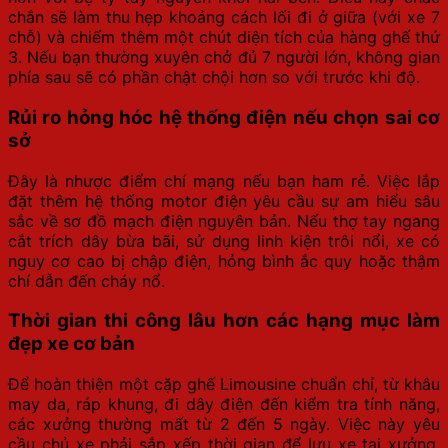
chắn sẽ làm thu hẹp khoảng cách lối đi ở giữa (với xe 7
chỗ) và chiếm thêm một chút diện tích của hàng ghế thứ
3. Nếu bạn thường xuyên chở đủ 7 người lớn, không gian
phía sau sẽ có phần chật chội hơn so với trước khi độ.
Rủi ro hỏng hóc hệ thống điện nếu chọn sai cơ
sở
Đây là nhược điểm chí mạng nếu bạn ham rẻ. Việc lắp
đặt thêm hệ thống motor điện yêu cầu sự am hiểu sâu
sắc về sơ đồ mạch điện nguyên bản. Nếu thợ tay ngang
cắt trích dây bừa bãi, sử dụng linh kiện trôi nổi, xe có
nguy cơ cao bị chập điện, hỏng bình ắc quy hoặc thậm
chí dẫn đến cháy nổ.
Thời gian thi công lâu hơn các hạng mục làm
đẹp xe cơ bản
Để hoàn thiện một cặp ghế Limousine chuẩn chỉ, từ khâu
may da, ráp khung, đi dây điện đến kiểm tra tính năng,
các xưởng thường mất từ 2 đến 5 ngày. Việc này yêu
cầu chủ xe phải sắp xếp thời gian để lưu xe tại xưởng,