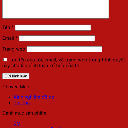
Tên
*
Email
*
Trang web
Lưu tên của tôi, email, và trang web trong trình duyệt
này cho lần bình luận kế tiếp của tôi.
Chuyên Mục
Kinh nghiệm độ xe
Tin Tức
Danh mục sản phẩm
3M