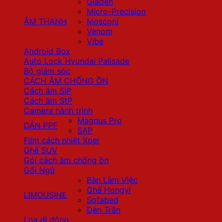
Gladen
Micro-Precision
ÂM THANH
Mosconi
Venom
Vibe
Android Box
Auto Lock Hyundai Palisade
Bộ giảm sóc
CÁCH ÂM CHỐNG ỒN
Cách âm SIP
Cách âm StP
Camera hành trình
Magnus Pro
DÁN PPF
SAP
Film cách nhiệt Xpel
Ghế SUV
Gói cách âm chống ồn
Gối Ngủ
Bàn Làm Việc
Ghế Hongyi
LIMOUSINE
Sofabed
Đèn Trần
Loa di động