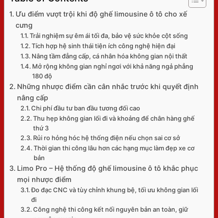
Tìm
Ưu điểm vượt trội khi độ ghế limousine ô tô cho xế
kiếm:
cưng
Giỏ hàng
Trải nghiệm sự êm ái tối đa, bảo vệ sức khỏe cột sống
Tích hợp hệ sinh thái tiện ích công nghệ hiện đại
Nâng tầm đẳng cấp, cá nhân hóa không gian nội thất
Mở rộng không gian nghỉ ngơi với khả năng ngả phẳng
180 độ
Những nhược điểm cần cân nhắc trước khi quyết định
Chưa có sản phẩm trong giỏ hàng.
nâng cấp
Chi phí đầu tư ban đầu tương đối cao
Quay trở lại cửa hàng
Thu hẹp không gian lối đi và khoảng để chân hàng ghế
thứ 3
Rủi ro hỏng hóc hệ thống điện nếu chọn sai cơ sở
Thời gian thi công lâu hơn các hạng mục làm đẹp xe cơ
bản
Limo Pro – Hệ thống độ ghế limousine ô tô khắc phục
mọi nhược điểm
Đo đạc CNC và tùy chỉnh khung bệ, tối ưu không gian lối
đi
Công nghệ thi công kết nối nguyên bản an toàn, giữ