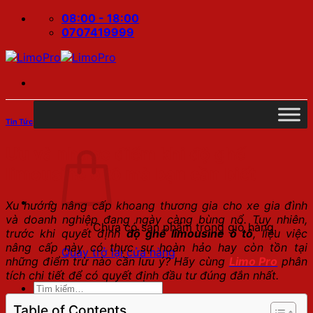
Bỏ
08:00 - 18:00
qua
0707419999
nội
dung
Tin Tức
Ưu và nhược điểm khi độ ghế
limousine ô tô mà bạn cần biết
Xu hướng nâng cấp khoang thương gia cho xe gia đình
và doanh nghiệp đang ngày càng bùng nổ. Tuy nhiên,
Chưa có sản phẩm trong giỏ hàng.
trước khi quyết định
độ ghế limousine ô tô
, liệu việc
nâng cấp này có thực sự hoàn hảo hay còn tồn tại
Quay trở lại cửa hàng
những điểm trừ nào cần lưu ý? Hãy cùng
Limo Pro
phân
tích chi tiết để có quyết định đầu tư đúng đắn nhất.
Tìm
kiếm:
Table of Contents