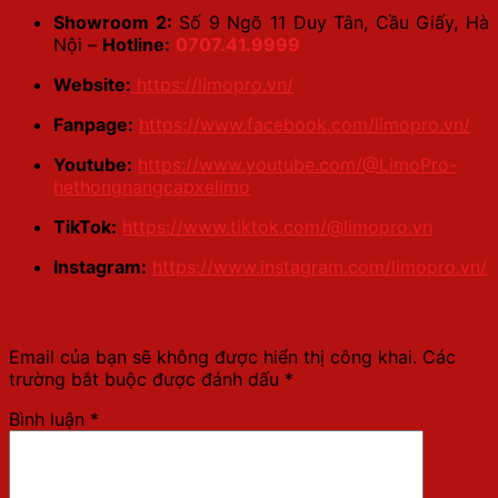
Showroom 2:
Số 9 Ngõ 11 Duy Tân, Cầu Giấy, Hà
Nội –
Hotline:
0707.41.9999
Website:
https://limopro.vn/
Fanpage:
https://www.facebook.com/limopro.vn/
Youtube:
https://www.youtube.com/@LimoPro-
hethongnangcapxelimo
TikTok:
https://www.tiktok.com/@limopro.vn
Instagram:
https://www.instagram.com/limopro.vn/
Để lại một bình luận
Email của bạn sẽ không được hiển thị công khai.
Các
trường bắt buộc được đánh dấu
*
Bình luận
*