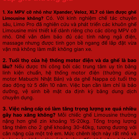
1. Xe MPV cỡ nhỏ như Xpander, Veloz, XL7 có làm được ghế
Có. Với kinh nghiệm chế tác chuyên
Limousine không?
sâu, Limo Pro đã nghiên cứu và phát triển các khuôn ghế
Limousine mini thiết kế dành riêng cho các dòng MPV cỡ
nhỏ. Ghế vẫn đảm bảo đủ các tính năng ngả điện,
massage nhưng được tinh gọn bề ngang để lắp đặt vừa
vặn mà không làm mất không gian xe.
2. Tuổi thọ của hệ thống motor điện và da ghế là bao
lâu?
Nếu được thi công bởi các trung tâm uy tín bằng
linh kiện chuẩn, hệ thống motor điện (thường dùng
motor Mabuchi Nhật Bản) và da ghế Nappa có tuổi thọ
dao động từ 5 đến 10 năm. Việc bạn cần làm chỉ là bảo
dưỡng, vệ sinh bề mặt da định kỳ bằng dung dịch
chuyên dụng.
3. Việc nâng cấp có làm tăng trọng lượng xe quá nhiều
gây hao xăng không?
Mỗi chiếc ghế Limousine thường
nặng hơn ghế zin khoảng 15-20kg. Tổng trọng lượng
tăng thêm cho 2 ghế khoảng 30-40kg, tương đương với
cân nặng của một trẻ em. Mức chênh lệch này rất nhỏ và