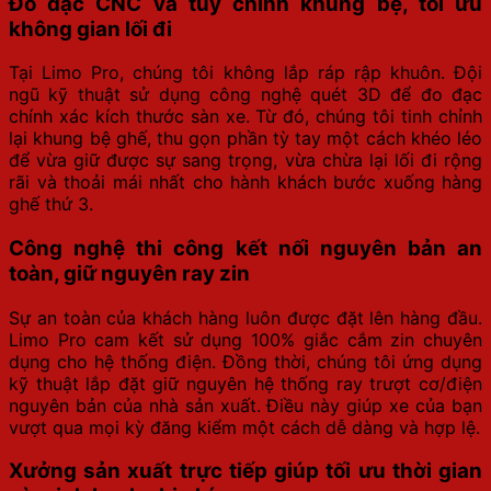
Đo đạc CNC và tùy chỉnh khung bệ, tối ưu
không gian lối đi
Tại Limo Pro, chúng tôi không lắp ráp rập khuôn. Đội
ngũ kỹ thuật sử dụng công nghệ quét 3D để đo đạc
chính xác kích thước sàn xe. Từ đó, chúng tôi tinh chỉnh
lại khung bệ ghế, thu gọn phần tỳ tay một cách khéo léo
để vừa giữ được sự sang trọng, vừa chừa lại lối đi rộng
rãi và thoải mái nhất cho hành khách bước xuống hàng
ghế thứ 3.
Công nghệ thi công kết nối nguyên bản an
toàn, giữ nguyên ray zin
Sự an toàn của khách hàng luôn được đặt lên hàng đầu.
Limo Pro cam kết sử dụng 100% giắc cắm zin chuyên
dụng cho hệ thống điện. Đồng thời, chúng tôi ứng dụng
kỹ thuật lắp đặt giữ nguyên hệ thống ray trượt cơ/điện
nguyên bản của nhà sản xuất. Điều này giúp xe của bạn
vượt qua mọi kỳ đăng kiểm một cách dễ dàng và hợp lệ.
Xưởng sản xuất trực tiếp giúp tối ưu thời gian