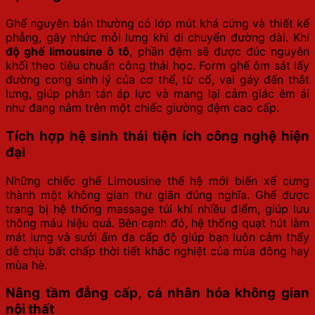
Ghế nguyên bản thường có lớp mút khá cứng và thiết kế
phẳng, gây nhức mỏi lưng khi di chuyển đường dài. Khi
độ ghế limousine ô tô
, phần đệm sẽ được đúc nguyên
khối theo tiêu chuẩn công thái học. Form ghế ôm sát lấy
đường cong sinh lý của cơ thể, từ cổ, vai gáy đến thắt
lưng, giúp phân tán áp lực và mang lại cảm giác êm ái
như đang nằm trên một chiếc giường đệm cao cấp.
Tích hợp hệ sinh thái tiện ích công nghệ hiện
đại
Những chiếc ghế Limousine thế hệ mới biến xế cưng
thành một không gian thư giãn đúng nghĩa. Ghế được
trang bị hệ thống massage túi khí nhiều điểm, giúp lưu
thông máu hiệu quả. Bên cạnh đó, hệ thống quạt hút làm
mát lưng và sưởi ấm đa cấp độ giúp bạn luôn cảm thấy
dễ chịu bất chấp thời tiết khắc nghiệt của mùa đông hay
mùa hè.
Nâng tầm đẳng cấp, cá nhân hóa không gian
nội thất