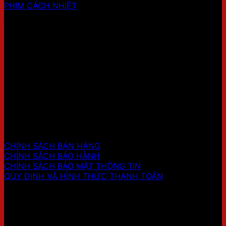
PHIM CÁCH NHIỆT
ĐỊA CHỈ SHOWROOM 1
HỖ TRỢ KHÁCH HÀNG
CHÍNH SÁCH BÁN HÀNG
CHÍNH SÁCH BẢO HÀNH
CHÍNH SÁCH BẢO MẬT THÔNG TIN
QUY ĐỊNH VÀ HÌNH THỨC THANH TOÁN
ĐỊA CHỈ SHOWROOM 2